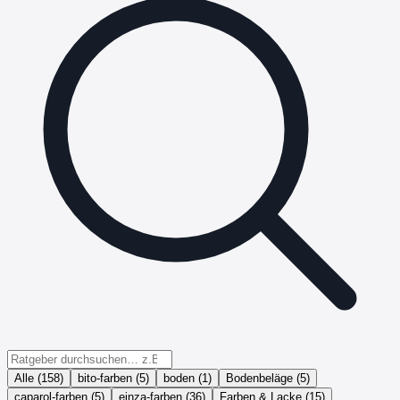
Alle (
158
)
bito-farben
(
5
)
boden
(
1
)
Bodenbeläge
(
5
)
caparol-farben
(
5
)
einza-farben
(
36
)
Farben & Lacke
(
15
)