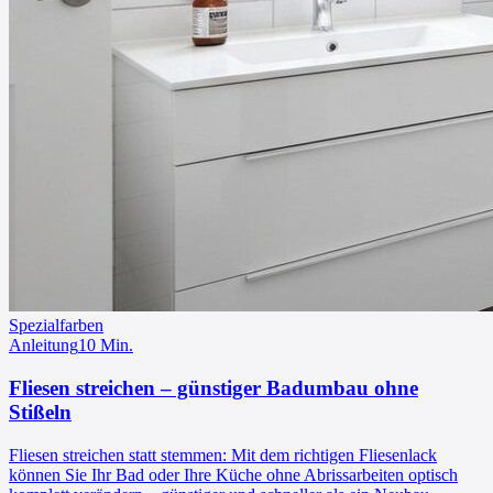
Spezialfarben
Anleitung
10
Min.
Fliesen streichen – günstiger Badumbau ohne
Stißeln
Fliesen streichen statt stemmen: Mit dem richtigen Fliesenlack
können Sie Ihr Bad oder Ihre Küche ohne Abrissarbeiten optisch