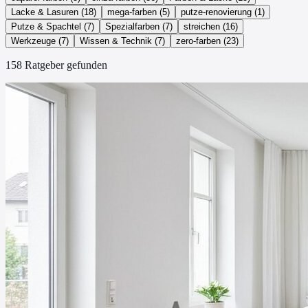
Lacke & Lasuren
(
18
)
mega-farben
(
5
)
putze-renovierung
(
1
)
Putze & Spachtel
(
7
)
Spezialfarben
(
7
)
streichen
(
16
)
Werkzeuge
(
7
)
Wissen & Technik
(
7
)
zero-farben
(
23
)
158
Ratgeber
gefunden