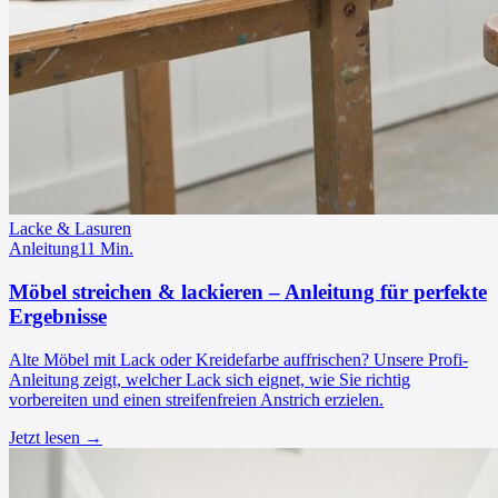
Lacke & Lasuren
Anleitung
11
Min.
Möbel streichen & lackieren – Anleitung für perfekte
Ergebnisse
Alte Möbel mit Lack oder Kreidefarbe auffrischen? Unsere Profi-
Anleitung zeigt, welcher Lack sich eignet, wie Sie richtig
vorbereiten und einen streifenfreien Anstrich erzielen.
Jetzt lesen →