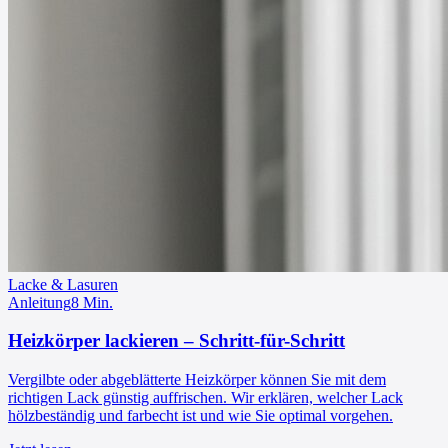
Lacke & Lasuren
Anleitung
8
Min.
Heizkörper lackieren – Schritt-für-Schritt
Vergilbte oder abgeblätterte Heizkörper können Sie mit dem
richtigen Lack günstig auffrischen. Wir erklären, welcher Lack
hölzbeständig und farbecht ist und wie Sie optimal vorgehen.