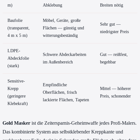
m)
Abklebung
Breiten nötig
Baufolie
Möbel, Geräte, große
Sehr gut —
(transparent,
Flächen — günstig und
niedrigster Preis
4 m x 5 m)
witterungsbeständig
LDPE-
Schwere Abdeckarbeiten
Gut — reißfest,
Abdeckfolie
im Außenbereich
begehbar
(stark)
Sensitive-
Empfindliche
Krepp
Mittel — höherer
Oberflächen, frisch
(geringere
Preis, schonender
lackierte Flächen, Tapeten
Klebekraft)
Gold Masker
ist die Zeitersparnis-Geheimwaffe jedes Profi-Malers.
Das kombinierte System aus selbstklebender Kreppkante und