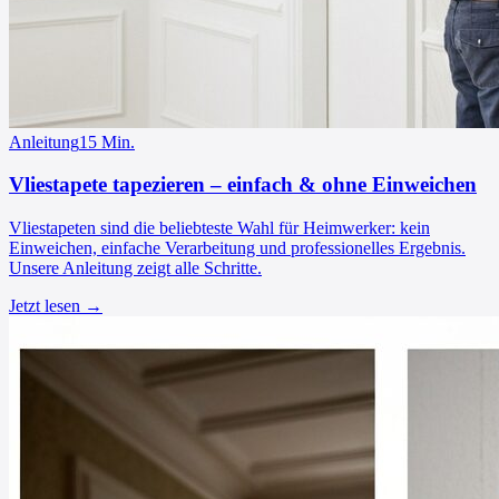
Anleitung
15
Min.
Vliestapete tapezieren – einfach & ohne Einweichen
Vliestapeten sind die beliebteste Wahl für Heimwerker: kein
Einweichen, einfache Verarbeitung und professionelles Ergebnis.
Unsere Anleitung zeigt alle Schritte.
Jetzt lesen →