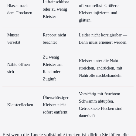
Lufteinschlüsse
Blasen nach
oft von selbst. Größere:
oder zu wenig
dem Trocknen
Kleister injizieren und
Kleister
glätten.
Muster
Rapport nicht
Leider nicht korrigierbar —
versetzt
beachtet
Bahn muss erneuert werden.
Zu wenig
Kleister unter die Naht
Nähte öffnen
Kleister am
streichen, andrücken, mit
sich
Rand oder
Nahtrolle nachbehandeln.
Zugluft
Vorsichtig mit feuchtem
Überschüssiger
Schwamm abtupfen.
Kleisterflecken
Kleister nicht
Getrocknete Flecken sind
sofort entfernt
dauerhaft.
Erst wenn die Tapete vollständig trocken ist, dürfen Sie lüften, die