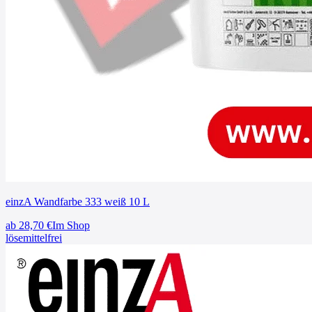
einzA Wandfarbe 333 weiß 10 L
ab
28,70
€
Im Shop
lösemittelfrei