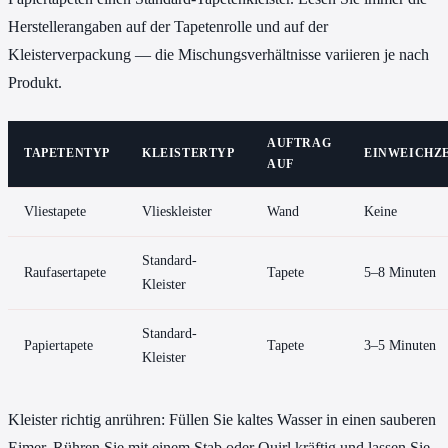
Herstellerangaben auf der Tapetenrolle und auf der
Kleisterverpackung — die Mischungsverhältnisse variieren je nach
Produkt.
AUFTRAG
TAPETENTYP
KLEISTERTYP
EINWEICHZ
AUF
Vliestapete
Vlieskleister
Wand
Keine
Standard-
Raufasertapete
Tapete
5–8 Minuten
Kleister
Standard-
Papiertapete
Tapete
3–5 Minuten
Kleister
Kleister richtig anrühren: Füllen Sie kaltes Wasser in einen sauberen
Eimer. Rühren Sie mit einem Stab oder Quirl kräftig und lassen Sie