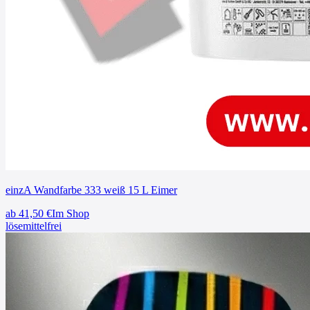
einzA Wandfarbe 333 weiß 15 L Eimer
ab
41,50
€
Im Shop
lösemittelfrei