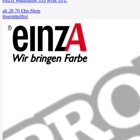
einzA Wandfarbe 333 weiß 10 L
ab
28,70
€
Im Shop
lösemittelfrei