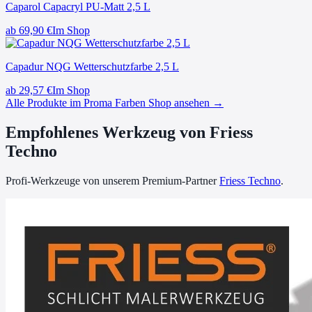
Caparol Capacryl PU-Matt 2,5 L
ab
69,90
€
Im Shop
Capadur NQG Wetterschutzfarbe 2,5 L
ab
29,57
€
Im Shop
Alle Produkte im Proma Farben Shop ansehen →
Empfohlenes Werkzeug von Friess
Techno
Profi-Werkzeuge von unserem Premium-Partner
Friess Techno
.