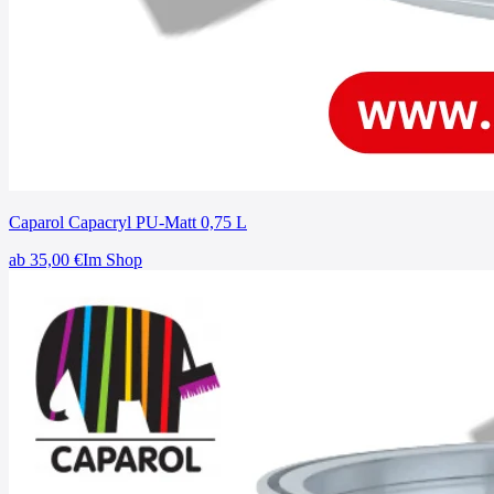
Caparol Capacryl PU-Matt 0,75 L
ab
35,00
€
Im Shop