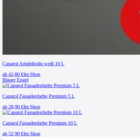
Caparol Amphibolin weiß 10 L
ab
42,80
€
Im Shop
Blauer Engel
Caparol Fassadenfarbe Premium 5 L
ab
28,90
€
Im Shop
Caparol Fassadenfarbe Premium 10 L
ab
52,90
€
Im Shop