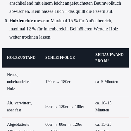
anschließend mit einem leicht angefeuchteten Baumwolltuch
abwischen. Kein nasses Tuch – das quillt die Fasern auf.
Holzfeuchte messen:
Maximal 15 % für Außenbereich,
maximal 12 % für Innenbereich. Bei höheren Werten: Holz
weiter trocknen lassen.
ZEITAUFWAND
HOLZZUSTAND
SCHLEIFFOLGE
PRO M²
Neues,
unbehandeltes
120er → 180er
ca. 5 Minuten
Holz
Alt, verwittert,
ca. 10–15
80er → 120er → 180er
aber fest
Minuten
Abgeblätterte
60er → 80er → 120er
ca. 15–25