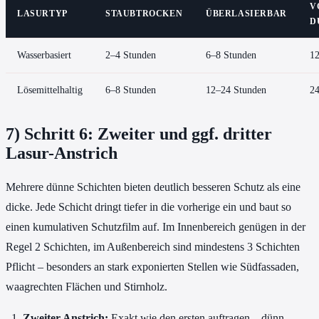
V
LASURTYP
STAUBTROCKEN
ÜBERLASIERBAR
D
Wasserbasiert
2–4 Stunden
6–8 Stunden
1
Lösemittelhaltig
6–8 Stunden
12–24 Stunden
2
7) Schritt 6: Zweiter und ggf. dritter
Lasur-Anstrich
Mehrere dünne Schichten bieten deutlich besseren Schutz als eine
dicke. Jede Schicht dringt tiefer in die vorherige ein und baut so
einen kumulativen Schutzfilm auf. Im Innenbereich genügen in der
Regel 2 Schichten, im Außenbereich sind mindestens 3 Schichten
Pflicht – besonders an stark exponierten Stellen wie Südfassaden,
waagrechten Flächen und Stirnholz.
Zweiter Anstrich:
Exakt wie den ersten auftragen – dünn,