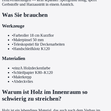
Gerbstoffe und Harzaustritt in einem Anstrich.
Was Sie brauchen
Werkzeuge
•
Farbroller 18 cm Kurzflor
•
Malerpinsel 50 mm
•
Teleskopstiel für Deckenarbeiten
•
Handschleifklotz K120
Materialien
•
einzA Holzdeckenfarbe
•
Schleifpapier K80–K120
•
Malerkrepp
•
Abdeckvlies
Warum ist Holz im Innenraum so
schwierig zu streichen?
Holz ist ein lebendiges Material, das auch nach dem Verbau im