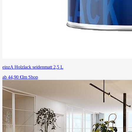
einzA Holzlack seidenmatt 2,5 L
ab
44,90
€
Im Shop