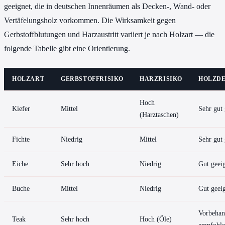
geeignet, die in deutschen Innenräumen als Decken-, Wand- oder
Vertäfelungsholz vorkommen. Die Wirksamkeit gegen
Gerbstoffblutungen und Harzaustritt variiert je nach Holzart — die
folgende Tabelle gibt eine Orientierung.
HOLZART
GERBSTOFFRISIKO
HARZRISIKO
HOLZD
Hoch
Kiefer
Mittel
Sehr gut 
(Harztaschen)
Fichte
Niedrig
Mittel
Sehr gut 
Eiche
Sehr hoch
Niedrig
Gut geei
Buche
Mittel
Niedrig
Gut geei
Vorbehan
Teak
Sehr hoch
Hoch (Öle)