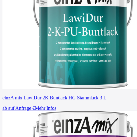
einzA mix LawiDur 2K Buntlack HG Stammlack 3 L
ab
auf Anfrage
€
Mehr Infos