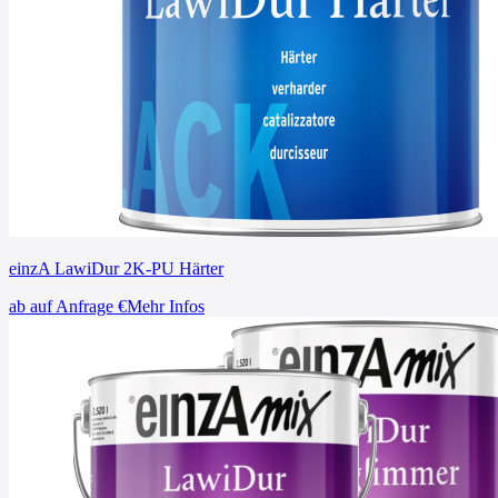
einzA LawiDur 2K-PU Härter
ab
auf Anfrage
€
Mehr Infos