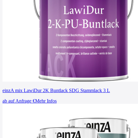
einzA mix LawiDur 2K Buntlack SDG Stammlack 3 L
ab
auf Anfrage
€
Mehr Infos