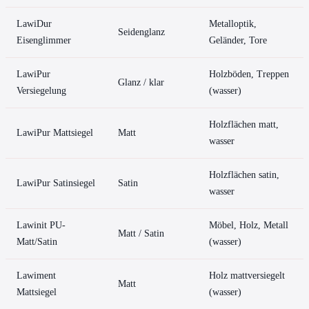
LawiDur
Metalloptik,
Seidenglanz
Eisenglimmer
Geländer, Tore
LawiPur
Holzböden, Treppen
Glanz / klar
Versiegelung
(wasser)
Holzflächen matt,
LawiPur Mattsiegel
Matt
wasser
Holzflächen satin,
LawiPur Satinsiegel
Satin
wasser
Lawinit PU-
Möbel, Holz, Metall
Matt / Satin
Matt/Satin
(wasser)
Lawiment
Holz mattversiegelt
Matt
Mattsiegel
(wasser)