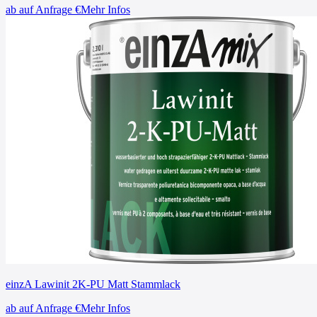
ab
auf Anfrage
€
Mehr Infos
einzA Lawinit 2K-PU Matt Stammlack
ab
auf Anfrage
€
Mehr Infos