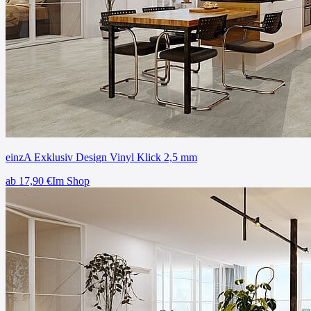
einzA Exklusiv Design Vinyl Klick 2,5 mm
ab
17,90
€
Im Shop