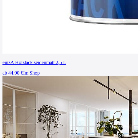
einzA Holzlack seidenmatt 2,5 L
ab
44,90
€
Im Shop