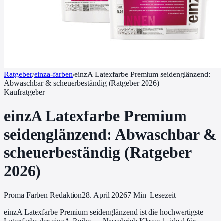
Ratgeber
/
einza-farben
/
einzA Latexfarbe Premium seidenglänzend:
Abwaschbar & scheuerbeständig (Ratgeber 2026)
Kaufratgeber
einzA Latexfarbe Premium
seidenglänzend: Abwaschbar &
scheuerbeständig (Ratgeber
2026)
Proma Farben Redaktion
28. April 2026
7
Min. Lesezeit
einzA Latexfarbe Premium seidenglänzend ist die hochwertigste
Latexfarbe der einzA-Reihe — Nassabrieb Klasse 1, ideal für