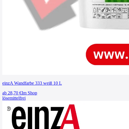
einzA Wandfarbe 333 weiß 10 L
ab
28,70
€
Im Shop
lösemittelfrei