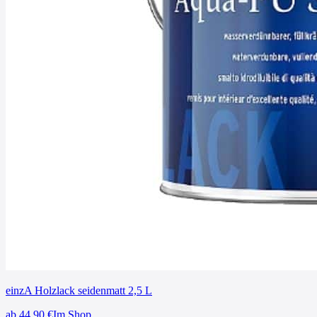
einzA Holzlack seidenmatt 2,5 L
ab
44,90
€
Im Shop