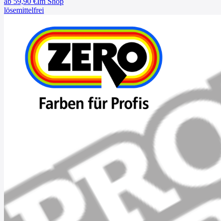
ab
59,90
€
Im Shop
lösemittelfrei