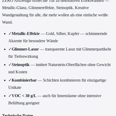
ZERO ArtDesign öffnet die Tür zu dekorativen Effektwänden —
Metallic-Glanz, Glimmereffekte, Steinoptik. Kreative
Wandgestaltung für alle, die mehr wollen als eine einfache weiße
Wand.
✓
Metallic-Effekte
— Gold, Silber, Kupfer — schimmernde
Akzente für besondere Wände
✓
Glimmer-Lasur
— transparente Lasur mit Glimmerpartikeln
für Tiefenwirkung
✓
Steinoptik
— imitiert Naturstein-Oberflächen ohne Gewicht
und Kosten
✓
Kombinierbar
— Schichten kombinieren für einzigartige
Unikate
✓
VOC < 30 g/L
— auch für Innenräume ohne intensive
Belüftung geeignet
Technische Daten