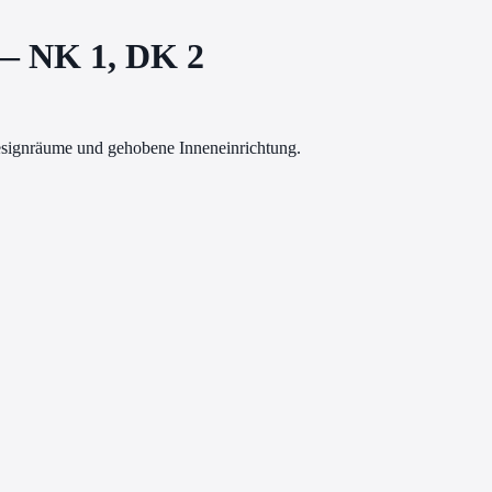
 — NK 1, DK 2
esignräume und gehobene Inneneinrichtung.