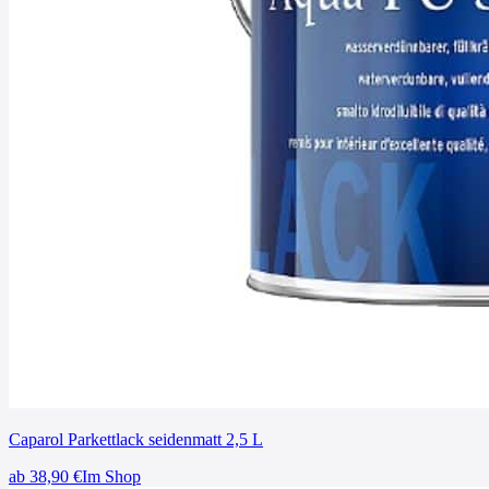
Caparol Parkettlack seidenmatt 2,5 L
ab
38,90
€
Im Shop