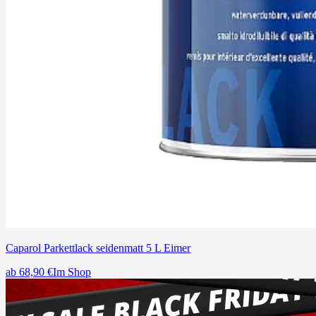
Caparol Parkettlack seidenmatt 5 L Eimer
ab
68,90
€
Im Shop