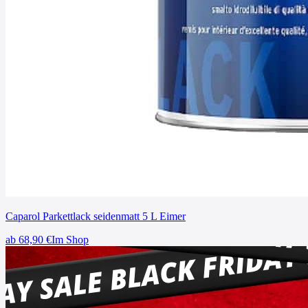
Caparol Parkettlack seidenmatt 5 L Eimer
ab
68,90
€
Im Shop