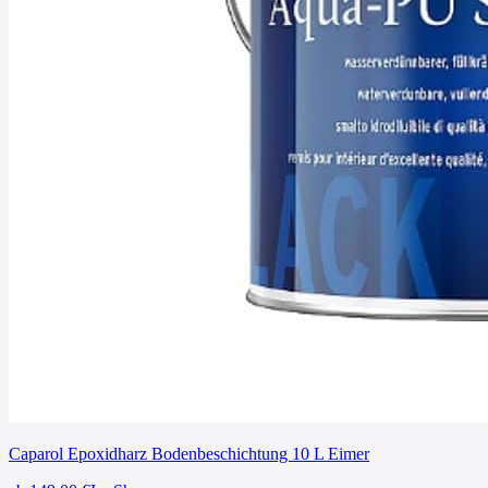
Caparol Epoxidharz Bodenbeschichtung 10 L Eimer