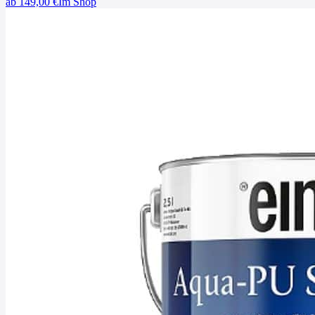
ab
149,00
€
Im Shop