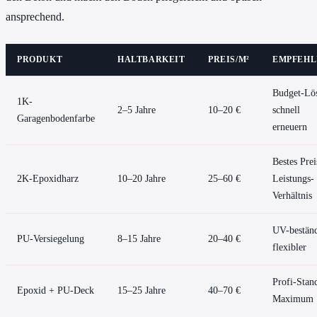
ansprechend.
PRODUKT
HALTBARKEIT
PREIS/M²
EMPFEH
Budget-Lö
1K-
2–5 Jahre
10–20 €
schnell
Garagenbodenfarbe
erneuern
Bestes Prei
2K-Epoxidharz
10–20 Jahre
25–60 €
Leistungs-
Verhältnis
UV-beständ
PU-Versiegelung
8–15 Jahre
20–40 €
flexibler
Profi-Stan
Epoxid + PU-Deck
15–25 Jahre
40–70 €
Maximum