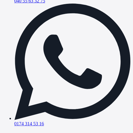
040 55 63 32 75
0174 314 53 16